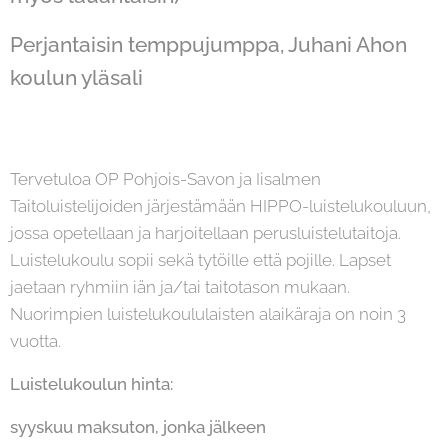
Perjantaisin temppujumppa, Juhani Ahon
koulun yläsali
Tervetuloa OP Pohjois-Savon ja Iisalmen
Taitoluistelijoiden järjestämään HIPPO-luistelukouluun,
jossa opetellaan ja harjoitellaan perusluistelutaitoja.
Luistelukoulu sopii sekä tytöille että pojille. Lapset
jaetaan ryhmiin iän ja/tai taitotason mukaan.
Nuorimpien luistelukoululaisten alaikäraja on noin 3
vuotta.
Luistelukoulun hinta:
syyskuu maksuton, jonka jälkeen