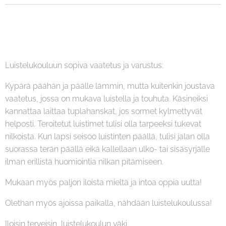
Luistelukouluun sopiva vaatetus ja varustus:
Kypärä päähän ja päälle lämmin, mutta kuitenkin joustava
vaatetus, jossa on mukava luistella ja touhuta. Käsineiksi
kannattaa laittaa tuplahanskat, jos sormet kylmettyvät
helposti. Teroitetut luistimet tulisi olla tarpeeksi tukevat
nilkoista. Kun lapsi seisoo luistinten päällä, tulisi jalan olla
suorassa terän päällä eikä kallellaan ulko- tai sisäsyrjälle
ilman erillistä huomiointia nilkan pitämiseen.
Mukaan myös paljon iloista mieltä ja intoa oppia uutta!
Olethan myös ajoissa paikalla, nähdään luistelukoulussa!
Iloisin terveisin, luistelukoulun väki