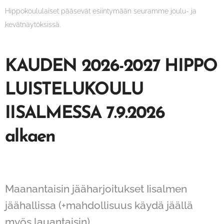
Hippokoululaiset pääsevät esiintymään seuramme joulu- ja
kevätnäytöksissä.
KAUDEN 2026-2027 HIPPO
LUISTELUKOULU
IISALMESSA 7.9.2026
alkaen
Maanantaisin jääharjoitukset Iisalmen
jäähallissa (+mahdollisuus käydä jäällä
myös lauantaisin)