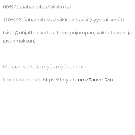
60€/1 jääharjoitus/viikko tai
110€/2 jääharjoitusta/viikko /
kausi (syys tai kevät)
(sis. 15 ohjattua kertaa, temppujumpan, vakuutuksen ja
jäsenmaksun).
Mukaan voi tulla myös myöhemmin.
Ilmoittautumiset:
https://tinyurl.com/5auvm34n