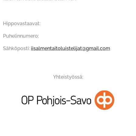
Hippovastaavat:
Puhelinnumero:
Sähköposti:
iisalmentaitoluistelijat@gmail.com
Yhteistyössä: