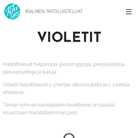
IISALMEN
TAITOLUISTELIJAT
VIOLETIT
Harjoittelevat helpompia yksöishyppyjä, perusluistelua,
peruspiruetteja ja liukuja.
Violetit harjoittelevat 1-3 kertaa viikossa jäällä ja 1-3 kertaa
oheisissa.
Tämän ryhmän luistelijoiden tavoitteena on päästä
kisaamaan mahdollisimman pian.